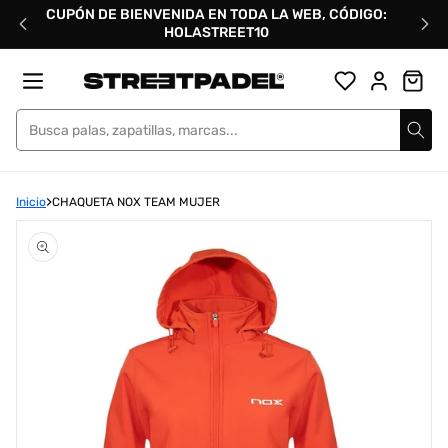
Ir
CUPÓN DE BIENVENIDA EN TODA LA WEB, CÓDIGO:
directamente
HOLASTREET10
al
contenido
Street Padel
Inicio
CHAQUETA NOX TEAM MUJER
Abrir
elemento
multimedia
1
en
una
ventana
modal