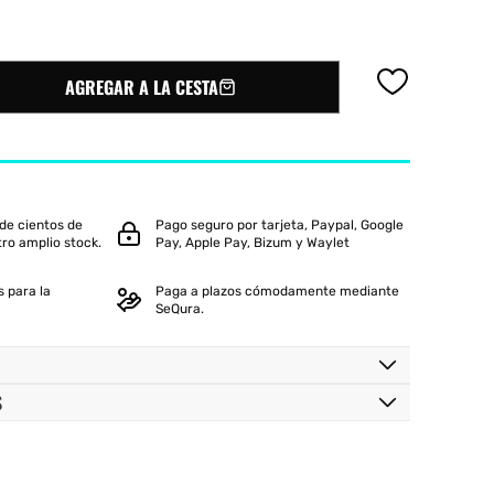
iux
Slazenger
Wilson
AGREGAR A LA CESTA
de cientos de
Pago seguro por tarjeta, Paypal, Google
PS
tro amplio stock.
Pay, Apple Pay, Bizum y Waylet
 para la
Paga a plazos cómodamente mediante
SeQura.
S