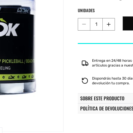
habitual
de
oferta
 Shot
K-Swiss
Kombat
Munich
S
UNIDADES
Reducir
Aumentar
cantidad
cantidad
para
para
CUBO
CUBO
LOK
LOK
DE
DE
Entrega en 24/48 horas 
OVERGRIPS
OVERGRI
artículos gracias a nues
X60
X60
BLANCO
BLANCO
Dispondrás hasta 30 días
devolución tu compra.
SOBRE ESTE PRODUCTO
POLÍTICA DE DEVOLUCIONE