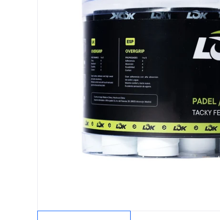
Protectores
Faldas
Drop Shot
Drop
Leggins
Pantalones
Polos
Ropa interior
Sudaderas
Vestidos