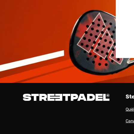
St
Qui
Cana