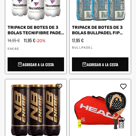
TRIPACK DE BOTES DE 3
TRIPACK DE BOTES DE 3
BOLAS TECNIFIBRE PADEL
BOLAS BULLPADEL FIP
TEAM
NEXT PRO
Precio
14,95 €
Precio
11,95 €
Precio
17,95 €
-20%
habitual
de
habitual
Proveedor:
Proveedor:
oferta
BULLPADEL
ENEBE
AGREGAR A LA CESTA
AGREGAR A LA CESTA