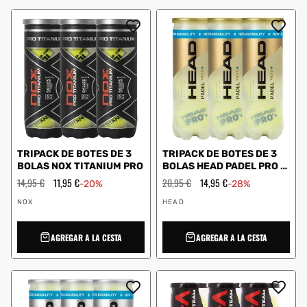
TRIPACK DE BOTES DE 3
TRIPACK DE BOTES DE 3
BOLAS NOX TITANIUM PRO
BOLAS HEAD PADEL PRO S
+
Precio
14,95 €
Precio
11,95 €
Precio
20,95 €
Precio
14,95 €
-20%
-28%
habitual
de
habitual
de
Proveedor:
Proveedor:
oferta
oferta
NOX
HEAD
AGREGAR A LA CESTA
AGREGAR A LA CESTA