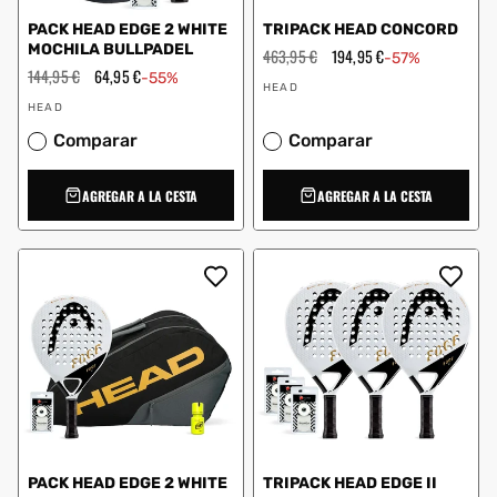
PACK HEAD EDGE 2 WHITE
TRIPACK HEAD CONCORD
MOCHILA BULLPADEL
Precio
463,95 €
Precio
194,95 €
-57%
habitual
de
Precio
144,95 €
Precio
64,95 €
-55%
Proveedor:
oferta
habitual
de
HEAD
Proveedor:
oferta
HEAD
Comparar
Comparar
AGREGAR A LA CESTA
AGREGAR A LA CESTA
PACK HEAD EDGE 2 WHITE
TRIPACK HEAD EDGE II