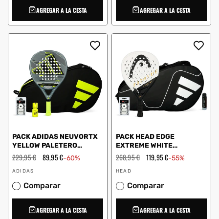
AGREGAR A LA CESTA
AGREGAR A LA CESTA
PACK ADIDAS NEUVORTX
PACK HEAD EDGE
YELLOW PALETERO
EXTREME WHITE
CONTROL DRY GRIP
PALETERO ADIDAS
Precio
229,95 €
Precio
89,95 €
Precio
268,95 €
Precio
119,95 €
-60%
-55%
habitual
de
CARBON CTR WHITE
habitual
de
Proveedor:
Proveedor:
oferta
oferta
ADIDAS
HEAD
Comparar
Comparar
AGREGAR A LA CESTA
AGREGAR A LA CESTA