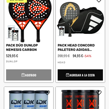
PACK DÚO DUNLOP
PACK HEAD CONCORD
NEMESIS CARBON
PALETERO ADIDAS
CARBON CTR WHITE
Precio
529,95 €
Precio
208,95 €
Precio
94,95 €
-54%
habitual
habitual
de
Proveedor:
Proveedor:
oferta
DUNLOP
HEAD
AGOTADO
AGREGAR A LA CESTA