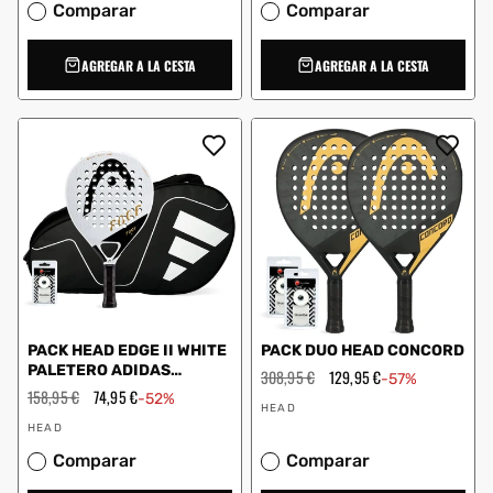
Comparar
Comparar
AGREGAR A LA CESTA
AGREGAR A LA CESTA
PACK HEAD EDGE II WHITE
PACK DUO HEAD CONCORD
PALETERO ADIDAS
Precio
308,95 €
Precio
129,95 €
-57%
CARBON CTR WHITE
habitual
de
Precio
158,95 €
Precio
74,95 €
-52%
Proveedor:
oferta
habitual
de
HEAD
Proveedor:
oferta
HEAD
Comparar
Comparar