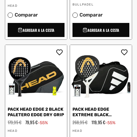
habitual
de
habitual
Proveedor:
Proveedor:
oferta
BULLPADEL
HEAD
Comparar
Comparar
AGREGAR A LA CESTA
AGREGAR A LA CESTA
PACK HEAD EDGE 2 BLACK
PACK HEAD EDGE
PALETERO EDGE DRY GRIP
EXTREME BLACK
PALETERO ADIDAS
Precio
179,95 €
Precio
79,95 €
Precio
268,95 €
Precio
119,95 €
-55%
-55%
habitual
de
CARBON CTR WHITE
habitual
de
Proveedor:
Proveedor:
oferta
oferta
HEAD
HEAD