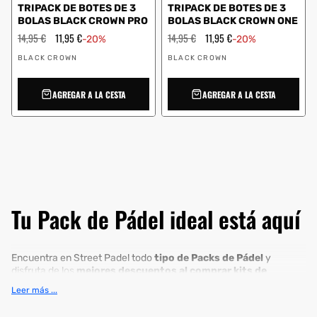
TRIPACK DE BOTES DE 3
TRIPACK DE BOTES DE 3
BOLAS BLACK CROWN PRO
BOLAS BLACK CROWN ONE
Precio
14,95 €
Precio
11,95 €
Precio
14,95 €
Precio
11,95 €
-20%
-20%
habitual
de
habitual
de
Proveedor:
Proveedor:
oferta
oferta
BLACK CROWN
BLACK CROWN
AGREGAR A LA CESTA
AGREGAR A LA CESTA
Tu Pack de Pádel ideal está aquí
Encuentra en Street Padel todo
tipo de Packs de Pádel
y
disfruta de los
mejores descuentos al comprar kits de
artículos
para jugar a tu deporte de raqueta favorito. Descubre
Leer más ...
las mejores combinaciones entre nuestras ofertas,
¡Tu pack de
pádel ideal está aquí!