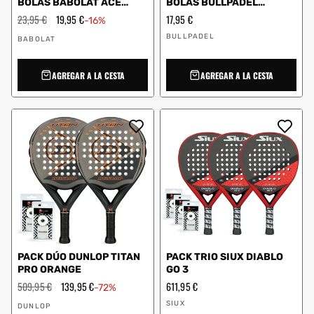
BOLAS BABOLAT ACE
BOLAS BULLPADEL
PADEL
PREMIUM PRO
Precio
23,95 €
Precio
19,95 €
Precio
17,95 €
-16%
habitual
de
habitual
Proveedor:
Proveedor:
oferta
BULLPADEL
BABOLAT
AGREGAR A LA CESTA
AGREGAR A LA CESTA
PACK DÚO DUNLOP TITAN
PACK TRIO SIUX DIABLO
PRO ORANGE
GO 3
Precio
509,95 €
Precio
139,95 €
Precio
611,95 €
-72%
habitual
de
habitual
Proveedor:
Proveedor:
oferta
SIUX
DUNLOP