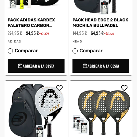
PACK ADIDAS KARDEX
PACK HEAD EDGE 2 BLACK
PALETERO CARBON
MOCHILA BULLPADEL
CONTROL DRY GRIP
Precio
274,95 €
Precio
94,95 €
Precio
144,95 €
Precio
64,95 €
-65%
-55%
habitual
de
habitual
de
Proveedor:
Proveedor:
oferta
oferta
ADIDAS
HEAD
Comparar
Comparar
AGREGAR A LA CESTA
AGREGAR A LA CESTA