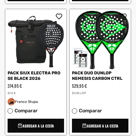
PACK SIUX ELECTRA PRO
PACK DUO DUNLOP
SE BLACK 2026
NEMESIS CARBON CTRL
Precio
374,95 €
Precio
529,95 €
habitual
habitual
Proveedor:
Proveedor:
SIUX
DUNLOP
Franco Stupa
Comparar
Comparar
AGREGAR A LA CESTA
AGREGAR A LA CESTA