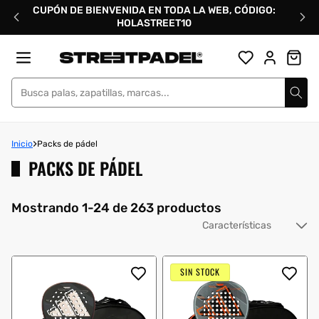
Ir
CUPÓN DE BIENVENIDA EN TODA LA WEB, CÓDIGO:
directamente
HOLASTREET10
al
contenido
Street Padel
Inicio
Packs de pádel
PACKS DE PÁDEL
Mostrando 1-24 de 263 productos
Or
po
SIN STOCK