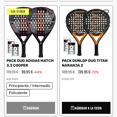
SIN STOCK
PACK DUO ADIDAS MATCH
PACK DUNLOP DUO TITAN
3.3 COOPER
NARANJA 2
Precio
179,95 €
Precio
99,95 €
Precio
509,95 €
Precio
139,95 €
-44%
-72%
habitual
de
habitual
de
Proveedor:
Proveedor:
oferta
oferta
ADIDAS
DUNLOP
Principiante / Intermedio
Polivalente
AGOTADO
AGREGAR A LA CESTA