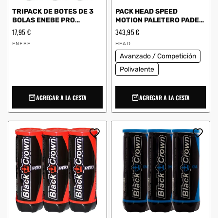
TRIPACK DE BOTES DE 3
PACK HEAD SPEED
BOLAS ENEBE PRO
MOTION PALETERO PADEL
BOUNCE S
COMBI RED
Precio
17,95 €
Precio
343,95 €
habitual
habitual
Proveedor:
Proveedor:
ENEBE
HEAD
Avanzado / Competición
Polivalente
AGREGAR A LA CESTA
AGREGAR A LA CESTA