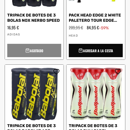
TRIPACK DE BOTES DE 3
PACK HEAD EDGE 2 WHITE
BOLAS NOX NERBO SPEED
PALETERO TOUR EDGE
PRO DRY GRIP
Precio
16,95 €
Precio
209,95 €
Precio
84,95 €
-59%
habitual
habitual
de
Proveedor:
Proveedor:
oferta
ADIDAS
HEAD
AGOTADO
AGREGAR A LA CESTA
TRIPACK DE BOTES DE 3
TRIPACK DE BOTES DE 3