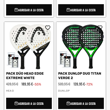
AGREGAR A LA CESTA
AGREGAR A LA CESTA
PACK DÚO HEAD EDGE
PACK DUNLOP DUO TITAN
EXTREME WHITE
VERDE 2
Precio
428,95 €
Precio
189,95 €
Precio
509,95 €
Precio
139,95 €
-55%
-72%
habitual
de
habitual
de
Proveedor:
Proveedor:
oferta
oferta
HEAD
DUNLOP
AGREGAR A LA CESTA
AGREGAR A LA CESTA