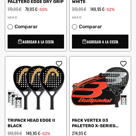
PALETERO EDGE DRY GRIP
WHITE
Precio
179,95 €
Precio
79,95 €
Precio
313,95 €
Precio
149,95 €
-55%
-52%
habitual
de
habitual
de
Proveedor:
Proveedor:
oferta
oferta
HEAD
HEAD
Comparar
Comparar
AGREGAR A LA CESTA
AGREGAR A LA CESTA
TRIPACK HEAD EDGE II
PACK VERTEX 03
BLACK
PALETERO X-SERIES
ORANGE
Precio
313,95 €
Precio
149,95 €
Precio
274,95 €
-52%