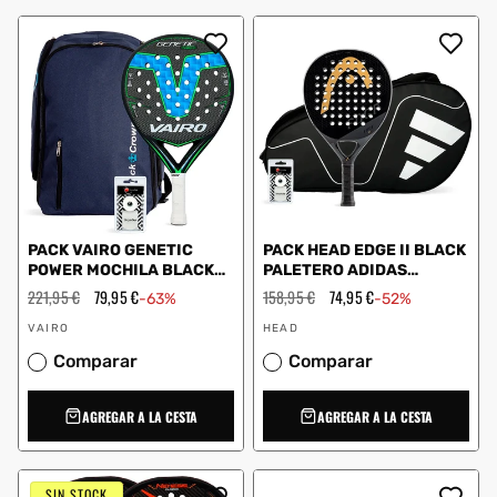
PACK VAIRO GENETIC
PACK HEAD EDGE II BLACK
POWER MOCHILA BLACK
PALETERO ADIDAS
CROWN NAVY
CARBON CTR WHITE
Precio
221,95 €
Precio
79,95 €
Precio
158,95 €
Precio
74,95 €
-63%
-52%
habitual
de
habitual
de
Proveedor:
Proveedor:
oferta
oferta
VAIRO
HEAD
Comparar
Comparar
AGREGAR A LA CESTA
AGREGAR A LA CESTA
SIN STOCK