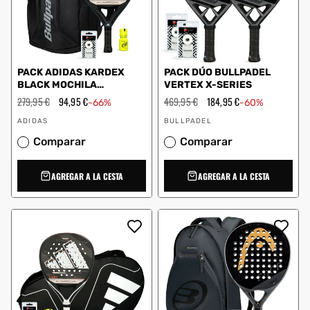
PACK ADIDAS KARDEX
PACK DÚO BULLPADEL
BLACK MOCHILA
VERTEX X-SERIES
BULLPADEL DRY GRIP
Precio
279,95 €
Precio
94,95 €
Precio
469,95 €
Precio
184,95 €
-66%
-60%
habitual
de
habitual
de
Proveedor:
Proveedor:
oferta
oferta
ADIDAS
BULLPADEL
Comparar
Comparar
AGREGAR A LA CESTA
AGREGAR A LA CESTA