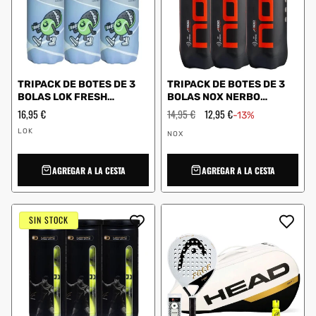
TRIPACK DE BOTES DE 3
TRIPACK DE BOTES DE 3
BOLAS LOK FRESH
BOLAS NOX NERBO
BL1XA0U14
CABONER3UN
Precio
16,95 €
Precio
14,95 €
Precio
12,95 €
-13%
habitual
habitual
de
Proveedor:
Proveedor:
oferta
LOK
NOX
AGREGAR A LA CESTA
AGREGAR A LA CESTA
SIN STOCK