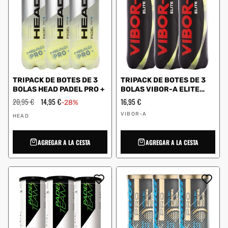
TRIPACK DE BOTES DE 3
TRIPACK DE BOTES DE 3
BOLAS HEAD PADEL PRO +
BOLAS VIBOR-A ELITE
TEAM
Precio
20,95 €
Precio
14,95 €
Precio
16,95 €
-28%
habitual
de
habitual
Proveedor:
Proveedor:
oferta
VIBOR-A
HEAD
AGREGAR A LA CESTA
AGREGAR A LA CESTA