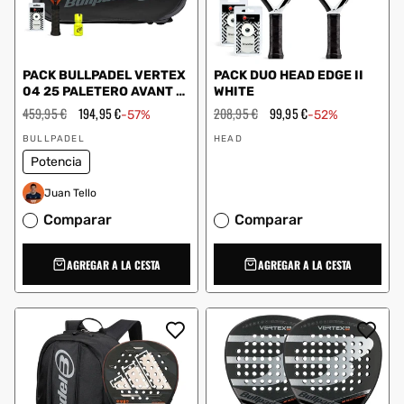
PACK BULLPADEL VERTEX
PACK DUO HEAD EDGE II
04 25 PALETERO AVANT 2
WHITE
DRY GRIP
Precio
459,95 €
Precio
194,95 €
Precio
208,95 €
Precio
99,95 €
-57%
-52%
habitual
de
habitual
de
Proveedor:
Proveedor:
oferta
oferta
BULLPADEL
HEAD
Potencia
Juan Tello
Comparar
Comparar
AGREGAR A LA CESTA
AGREGAR A LA CESTA