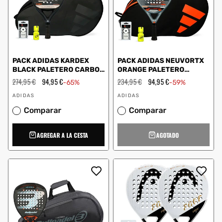
PACK ADIDAS KARDEX
PACK ADIDAS NEUVORTX
BLACK PALETERO CARBON
ORANGE PALETERO
CONTROL DRY GRIP
CONTROL DRY GRIP
Precio
274,95 €
Precio
94,95 €
Precio
234,95 €
Precio
94,95 €
-65%
-59%
habitual
de
habitual
de
Proveedor:
Proveedor:
oferta
oferta
ADIDAS
ADIDAS
Comparar
Comparar
AGREGAR A LA CESTA
AGOTADO