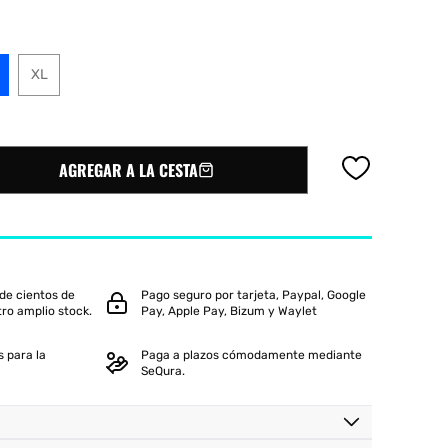
iux
Slazenger
Wilson
XL
e
AGREGAR A LA CESTA
de cientos de
Pago seguro por tarjeta, Paypal, Google
tro amplio stock.
Pay, Apple Pay, Bizum y Waylet
 para la
Paga a plazos cómodamente mediante
SeQura.