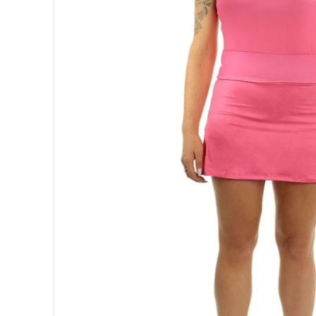
Protectores
Faldas
Drop Shot
Drop
Leggins
Pantalones
Polos
Ropa interior
Sudaderas
Vestidos