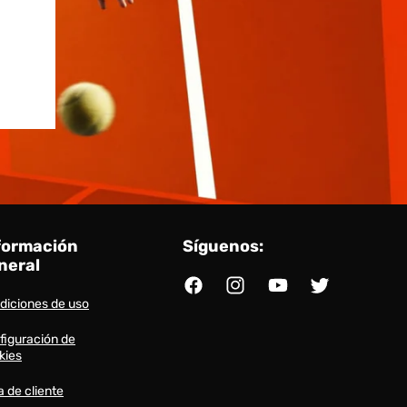
formación
Síguenos:
neral
Facebook
Instagram
YouTube
Twitter
diciones de uso
figuración de
kies
a de cliente