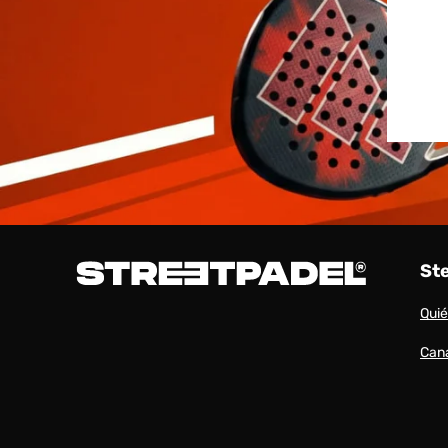
St
Qui
Cana