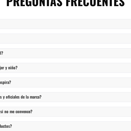
PREGUNTAS FRECUENTES
l?
jer y niño?
nspira?
 y oficiales de la marca?
 si no me convence?
ductos?