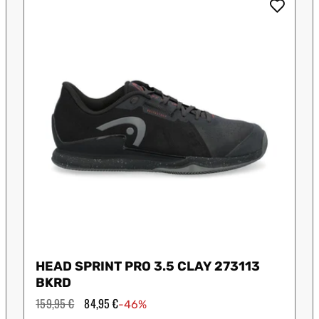
 Shot
K-Swiss
Legend
Munich
S
HEAD SPRINT PRO 3.5 CLAY 273113
BKRD
Precio
159,95 €
Precio
84,95 €
-46%
habitual
de