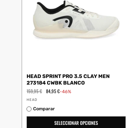
HEAD SPRINT PRO 3.5 CLAY MEN
273184 CWBK BLANCO
Precio
159,95 €
Precio
84,95 €
-46%
habitual
de
Proveedor:
oferta
HEAD
Comparar
SELECCIONAR OPCIONES