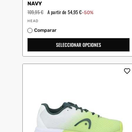
NAVY
Precio
109,95 €
Precio
A partir de 54,95 €
-50%
habitual
de
Proveedor:
oferta
HEAD
Comparar
SELECCIONAR OPCIONES