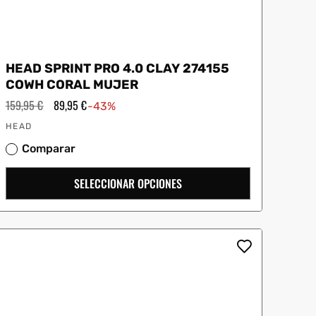
HEAD SPRINT PRO 4.0 CLAY 274155
COWH CORAL MUJER
Precio
159,95 €
Precio
89,95 €
-43%
habitual
de
Proveedor:
oferta
HEAD
Comparar
SELECCIONAR OPCIONES