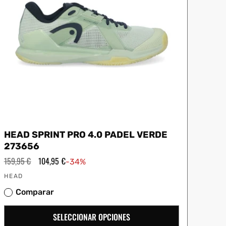
HEAD SPRINT PRO 4.0 PADEL VERDE
273656
Precio
159,95 €
Precio
104,95 €
-34%
habitual
de
Proveedor:
oferta
HEAD
Comparar
SELECCIONAR OPCIONES