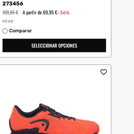
273456
Precio
109,95 €
Precio
A partir de 69,95 €
-36%
habitual
de
Proveedor:
oferta
HEAD
Comparar
SELECCIONAR OPCIONES