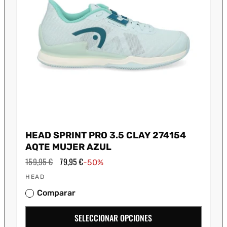
HEAD SPRINT PRO 3.5 CLAY 274154
AQTE MUJER AZUL
Precio
159,95 €
Precio
79,95 €
-50%
habitual
de
Proveedor:
oferta
HEAD
Comparar
SELECCIONAR OPCIONES