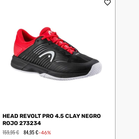
oftee
Slazenger
HEAD REVOLT PRO 4.5 CLAY NEGRO
ROJO 273234
Precio
159,95 €
Precio
84,95 €
-46%
habitual
de