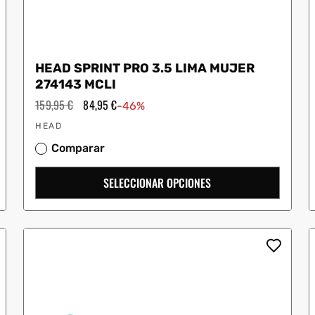
HEAD SPRINT PRO 3.5 LIMA MUJER
274143 MCLI
Precio
159,95 €
Precio
84,95 €
-46%
habitual
de
Proveedor:
oferta
HEAD
Comparar
SELECCIONAR OPCIONES