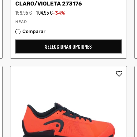
CLARO/VIOLETA 273176
Precio
159,95 €
Precio
104,95 €
-34%
habitual
de
Proveedor:
oferta
HEAD
Comparar
SELECCIONAR OPCIONES