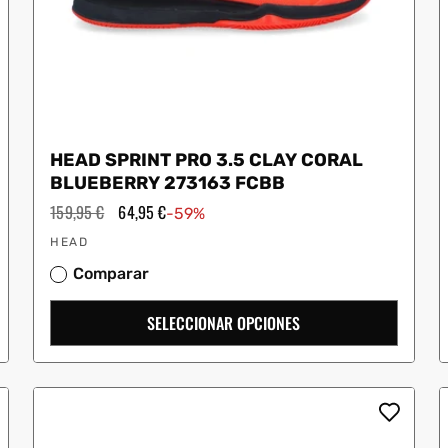
HEAD SPRINT PRO 3.5 CLAY CORAL
BLUEBERRY 273163 FCBB
Precio
159,95 €
Precio
64,95 €
-59%
habitual
de
Proveedor:
oferta
HEAD
Comparar
SELECCIONAR OPCIONES