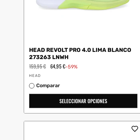
HEAD REVOLT PRO 4.0 LIMA BLANCO
273263 LNWH
Precio
159,95 €
Precio
64,95 €
-59%
habitual
de
Proveedor:
oferta
HEAD
Comparar
SELECCIONAR OPCIONES