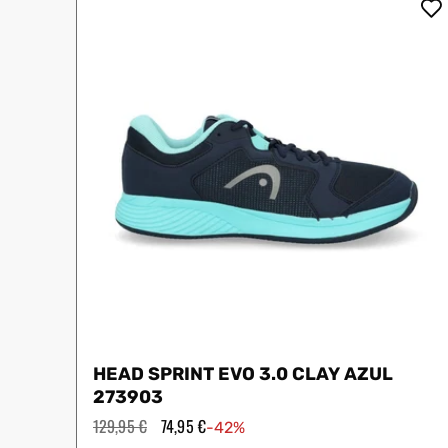
Protectores
Faldas
Drop Shot
Drop
Leggins
Pantalones
Polos
Ropa interior
Sudaderas
Vestidos
HEAD SPRINT EVO 3.0 CLAY AZUL
273903
Precio
129,95 €
Precio
74,95 €
-42%
habitual
de