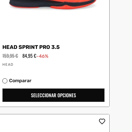
HEAD SPRINT PRO 3.5
Precio
159,95 €
Precio
84,95 €
-46%
habitual
de
Proveedor:
oferta
HEAD
Comparar
SELECCIONAR OPCIONES