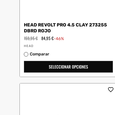
HEAD REVOLT PRO 4.5 CLAY 273255
DBRD ROJO
Precio
159,95 €
Precio
84,95 €
-46%
habitual
de
Proveedor:
oferta
HEAD
Comparar
SELECCIONAR OPCIONES