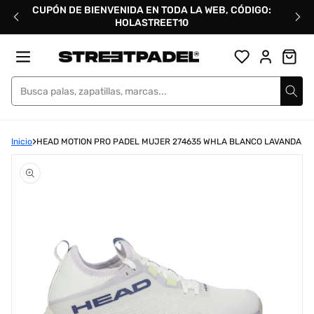
Ir
CUPÓN DE BIENVENIDA EN TODA LA WEB, CÓDIGO:
directamente
HOLASTREET10
al
contenido
Street Padel
Inicio
HEAD MOTION PRO PADEL MUJER 274635 WHLA BLANCO LAVANDA
Abrir
elemento
multimedia
1
en
una
ventana
modal