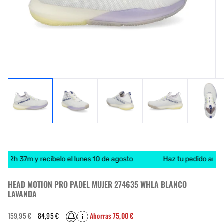
e 2h 37m y recíbelo el lunes 10 de agosto
Haz tu pedido antes 
HEAD MOTION PRO PADEL MUJER 274635 WHLA BLANCO
LAVANDA
Precio
Precio
159,95 €
84,95 €
Ahorras 75,00 €
i
habitual
de