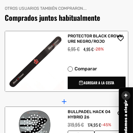
OTROS USUARIOS TAMBIÉN COMPRARON...
Comprados juntos habitualmente
PROTECTOR BLACK CROWN
URE NEGRO/ROJO
Precio
6,95 €
Precio
4,95 €
-28%
habitual
de
oferta
Comparar
AGREGAR A LA CESTA
Te ayudamos a elegir
BULLPADEL HACK 04
HYBRID 26
Precio
319,95 €
Precio
174,95 €
-45%
habitual
de
oferta