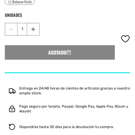
Balance:
Medio
UNIDADES
Reducir
Aumentar
cantidad
cantidad
para
para
HEAD
HEAD
AGOTADO
RADICAL
RADICAL
MOTION
MOTION
2024
2024
Entrega en 24/48 horas de cientos de artículos gracias a nuestro
amplio stock.
Pago seguro por tarjeta, Paypal, Google Pay, Apple Pay, Bizum y
Waylet
Dispondrás hasta 30 días para la devolución tu compra.