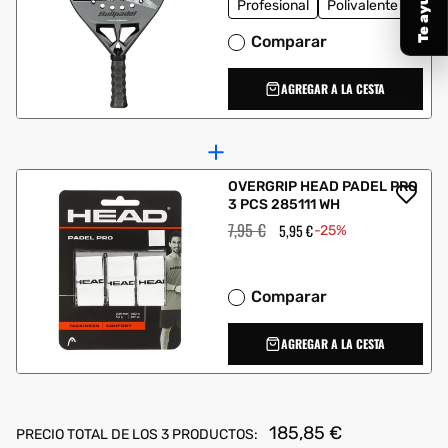
Profesional
Polivalente
Comparar
AGREGAR A LA CESTA
OVERGRIP HEAD PADEL PRO
3 PCS 285111 WH
Precio
7,95 €
Precio
5,95 €
-25%
habitual
de
oferta
Comparar
AGREGAR A LA CESTA
185,85 €
PRECIO TOTAL DE LOS 3 PRODUCTOS: