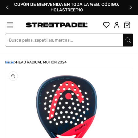
Ir
CUPÓN DE BIENVENIDA EN TODA LA WEB, CÓDIGO:
directamente
HOLASTREET10
al
contenido
Street Padel
Inicio
HEAD RADICAL MOTION 2024
Abrir
elemento
multimedia
1
en
una
ventana
modal