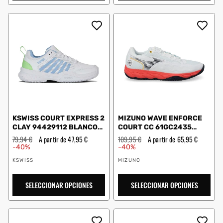
KSWISS COURT EXPRESS 2
MIZUNO WAVE ENFORCE
CLAY 94429112 BLANCO
COURT CC 61GC2435
MUJER
BLANCO/CORAL
Precio
79,94 €
Precio
A partir de 47,95 €
Precio
109,95 €
Precio
A partir de 65,95 €
habitual
de
habitual
de
-40%
-40%
oferta
oferta
Proveedor:
Proveedor:
KSWISS
MIZUNO
SELECCIONAR OPCIONES
SELECCIONAR OPCIONES