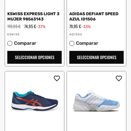
KSWISS EXPRESS LIGHT 3
ADIDAS DEFIANT SPEED
MUJER 98563143
AZUL ID1506
Precio
119,95 €
Precio
74,95 €
Precio
79,95 €
-37%
-33%
habitual
de
de
Proveedor:
Proveedor:
oferta
oferta
KSWISS
ADIDAS
Comparar
Comparar
SELECCIONAR OPCIONES
SELECCIONAR OPCIONES