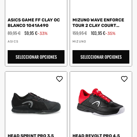
ASICS GAME FF CLAY OC
MIZUNO WAVE ENFORCE
BLANCO 1041A490
TOUR 2 CLAY COURT
ROJO/BLANCO 61GC2603
Precio
89,95 €
Precio
59,95 €
Precio
159,95 €
Precio
103,95 €
-33%
-35%
habitual
de
habitual
de
Proveedor:
Proveedor:
oferta
oferta
ASICS
MIZUNO
SELECCIONAR OPCIONES
SELECCIONAR OPCIONES
HEAD SPRINT PRO 3.5
HEAD REVOLT PRO 4.5