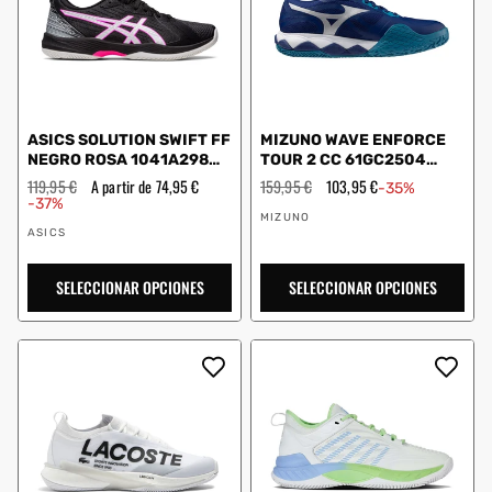
ASICS SOLUTION SWIFT FF
MIZUNO WAVE ENFORCE
NEGRO ROSA 1041A298
TOUR 2 CC 61GC2504
002
AZUL
Precio
119,95 €
Precio
A partir de 74,95 €
Precio
159,95 €
Precio
103,95 €
-35%
habitual
de
habitual
de
-37%
Proveedor:
oferta
oferta
MIZUNO
Proveedor:
ASICS
SELECCIONAR OPCIONES
SELECCIONAR OPCIONES