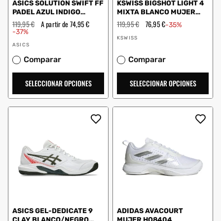
ASICS SOLUTION SWIFT FF
KSWISS BIGSHOT LIGHT 4
PADEL AZUL INDIGO
MIXTA BLANCO MUJER
1041A314 401
96989454
Precio
119,95 €
Precio
A partir de 74,95 €
Precio
119,95 €
Precio
76,95 €
-35%
habitual
de
habitual
de
-37%
Proveedor:
oferta
oferta
KSWISS
Proveedor:
ASICS
Comparar
Comparar
SELECCIONAR OPCIONES
SELECCIONAR OPCIONES
ASICS GEL-DEDICATE 9
ADIDAS AVACOURT
CLAY BLANCO/NEGRO
MUJER HQ8404