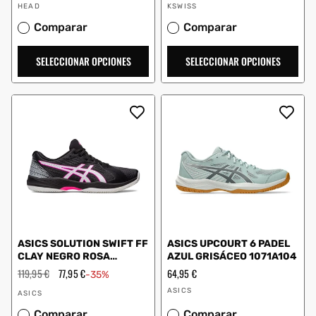
Proveedor:
Proveedor:
oferta
oferta
HEAD
KSWISS
Comparar
Comparar
SELECCIONAR OPCIONES
SELECCIONAR OPCIONES
ASICS SOLUTION SWIFT FF
ASICS UPCOURT 6 PADEL
CLAY NEGRO ROSA
AZUL GRISÁCEO 1071A104
1041A299 002
Precio
119,95 €
Precio
77,95 €
Precio
64,95 €
-35%
habitual
de
habitual
Proveedor:
Proveedor:
oferta
ASICS
ASICS
Comparar
Comparar