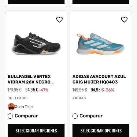
BULLPADEL VERTEX
ADIDAS AVACOURT AZUL
VIBRAM 26V NEGRO
GRIS MUJER HQ8403
DC92005000
Precio
179,95 €
Precio
94,95 €
Precio
149,95 €
Precio
94,95 €
-47%
-36%
habitual
de
habitual
de
Proveedor:
Proveedor:
oferta
oferta
BULLPADEL
ADIDAS
Juan Tello
Comparar
Comparar
SELECCIONAR OPCIONES
SELECCIONAR OPCIONES