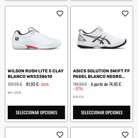
WILSON RUSH LITE 5 CLAY
ASICS SOLUTION SWIFT FF
BLANCO WRS338610
PADEL BLANCO NEGRO
1041A314 100
Precio
129,95 €
Precio
81,95 €
Precio
119,95 €
Precio
A partir de 74,95 €
-36%
habitual
de
habitual
de
-37%
Proveedor:
oferta
oferta
WILSON
Proveedor:
ASICS
SELECCIONAR OPCIONES
SELECCIONAR OPCIONES