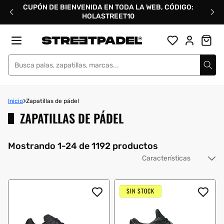
Ir
CUPÓN DE BIENVENIDA EN TODA LA WEB, CÓDIGO:
directamente
HOLASTREET10
al
contenido
Street Padel
Inicio
Zapatillas de pádel
ZAPATILLAS DE PÁDEL
Mostrando 1-24 de 1192 productos
Or
po
SIN STOCK