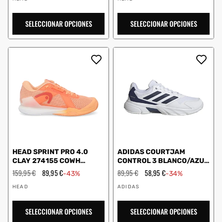
SELECCIONAR OPCIONES
SELECCIONAR OPCIONES
HEAD SPRINT PRO 4.0
ADIDAS COURTJAM
CLAY 274155 COWH
CONTROL 3 BLANCO/AZUL
CORAL MUJER
OSCURO MJR1749
Precio
159,95 €
Precio
89,95 €
Precio
89,95 €
Precio
58,95 €
-43%
-34%
habitual
de
habitual
de
Proveedor:
Proveedor:
oferta
oferta
HEAD
ADIDAS
SELECCIONAR OPCIONES
SELECCIONAR OPCIONES