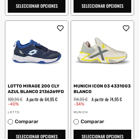
SELECCIONAR OPCIONES
SELECCIONAR OPCIONES
LOTTO MIRAGE 200 CLY
MUNICH ICON 03 4331003
AZUL BLANCO 2136269FD
BLANCO
Precio
109,95 €
Precio
A partir de 64,95 €
Precio
114,95 €
Precio
A partir de 74,95 €
habitual
de
habitual
de
-40%
-34%
oferta
oferta
Proveedor:
Proveedor:
LOTTO
MUNICH
Comparar
Comparar
SELECCIONAR OPCIONES
SELECCIONAR OPCIONES