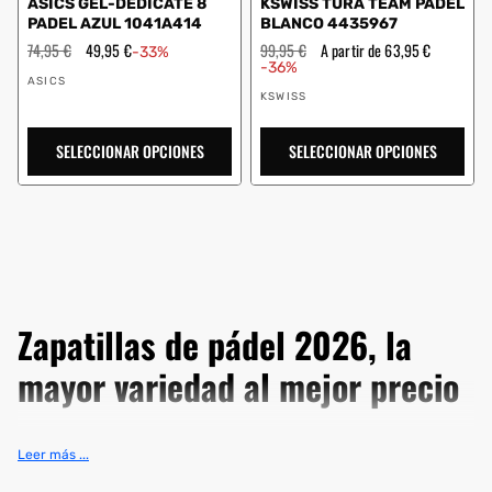
ASICS GEL-DEDICATE 8
KSWISS TURA TEAM PADEL
PADEL AZUL 1041A414
BLANCO 4435967
Precio
74,95 €
Precio
49,95 €
Precio
99,95 €
Precio
A partir de 63,95 €
-33%
habitual
de
habitual
de
-36%
Proveedor:
oferta
oferta
ASICS
Proveedor:
KSWISS
SELECCIONAR OPCIONES
SELECCIONAR OPCIONES
Zapatillas de pádel 2026, la
mayor variedad al mejor precio
Escoge tus
zapatillas de pádel
entre nuestra selección de las
Leer más ...
mejores marcas y modelos
del mercado. En nuestro amplio
catálogo encontrarás las principales marcas a los
mejores