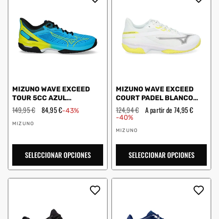
MIZUNO WAVE EXCEED
MIZUNO WAVE EXCEED
TOUR 5CC AZUL
COURT PADEL BLANCO
61GC227425
MUJER 61GB2523
Precio
149,95 €
Precio
84,95 €
Precio
124,94 €
Precio
A partir de 74,95 €
-43%
habitual
de
habitual
de
-40%
Proveedor:
oferta
oferta
MIZUNO
Proveedor:
MIZUNO
SELECCIONAR OPCIONES
SELECCIONAR OPCIONES