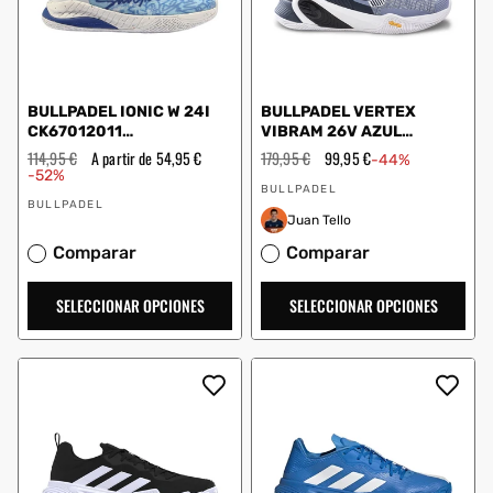
BULLPADEL IONIC W 24I
BULLPADEL VERTEX
CK67012011
VIBRAM 26V AZUL
BLANCO/AZUL CELESTE
MARINO DC92004000
Precio
114,95 €
Precio
A partir de 54,95 €
Precio
179,95 €
Precio
99,95 €
-44%
MUJER
habitual
de
habitual
de
-52%
Proveedor:
oferta
oferta
BULLPADEL
Proveedor:
BULLPADEL
Juan Tello
Comparar
Comparar
SELECCIONAR OPCIONES
SELECCIONAR OPCIONES