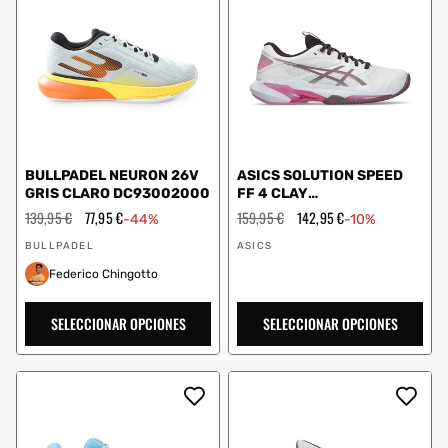
BULLPADEL NEURON 26V
ASICS SOLUTION SPEED
GRIS CLARO DC93002000
FF 4 CLAY
BLANCO/MALVA MUJER
Precio
139,95 €
Precio
77,95 €
Precio
159,95 €
Precio
142,95 €
-44%
-10%
habitual
de
1042A305
habitual
de
Proveedor:
Proveedor:
oferta
oferta
BULLPADEL
ASICS
Federico Chingotto
SELECCIONAR OPCIONES
SELECCIONAR OPCIONES