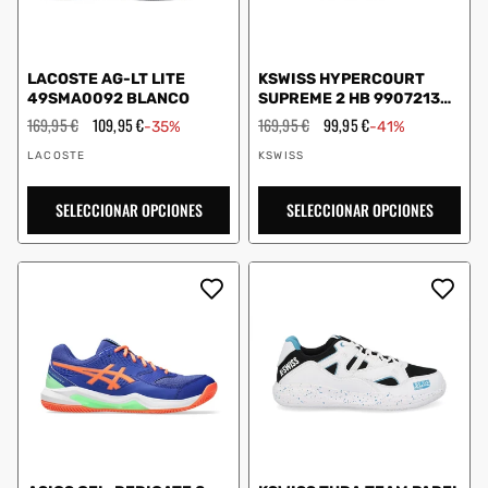
LACOSTE AG-LT LITE
KSWISS HYPERCOURT
49SMA0092 BLANCO
SUPREME 2 HB 99072134
134 BLANCO MUJER
Precio
169,95 €
Precio
109,95 €
Precio
169,95 €
Precio
99,95 €
-35%
-41%
habitual
de
habitual
de
Proveedor:
Proveedor:
oferta
oferta
LACOSTE
KSWISS
SELECCIONAR OPCIONES
SELECCIONAR OPCIONES