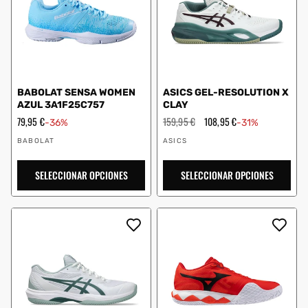
BABOLAT SENSA WOMEN
ASICS GEL-RESOLUTION X
AZUL 3A1F25C757
CLAY
Precio
79,95 €
Precio
159,95 €
Precio
108,95 €
-36%
-31%
de
habitual
de
Proveedor:
Proveedor:
oferta
oferta
BABOLAT
ASICS
SELECCIONAR OPCIONES
SELECCIONAR OPCIONES