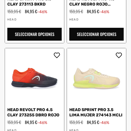
CLAY 273113 BKRD
CLAY NEGRO ROJO
273234
Precio
159,95 €
Precio
84,95 €
Precio
159,95 €
Precio
84,95 €
-46%
-46%
habitual
de
habitual
de
Proveedor:
Proveedor:
oferta
oferta
HEAD
HEAD
SELECCIONAR OPCIONES
SELECCIONAR OPCIONES
HEAD REVOLT PRO 4.5
HEAD SPRINT PRO 3.5
CLAY 273255 DBRD ROJO
LIMA MUJER 274143 MCLI
Precio
159,95 €
Precio
84,95 €
Precio
159,95 €
Precio
84,95 €
-46%
-46%
habitual
de
habitual
de
Proveedor:
Proveedor:
oferta
oferta
HEAD
HEAD