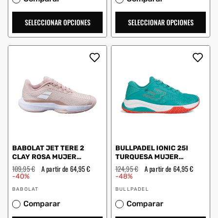
SELECCIONAR OPCIONES
SELECCIONAR OPCIONES
BABOLAT JET TERE 2
BULLPADEL IONIC 25I
CLAY ROSA MUJER
TURQUESA MUJER
3A1S25A688
CZ78013000
Precio
109,95 €
Precio
A partir de 64,95 €
Precio
124,95 €
Precio
A partir de 64,95 €
habitual
de
habitual
de
-40%
-48%
oferta
oferta
Proveedor:
Proveedor:
BABOLAT
BULLPADEL
Comparar
Comparar