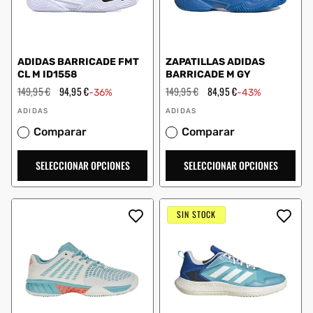
ADIDAS BARRICADE FMT
ZAPATILLAS ADIDAS
CL M ID1558
BARRICADE M GY
Precio
149,95 €
Precio
94,95 €
Precio
149,95 €
Precio
84,95 €
-36%
-43%
habitual
de
habitual
de
Proveedor:
Proveedor:
oferta
oferta
ADIDAS
ADIDAS
Comparar
Comparar
SELECCIONAR OPCIONES
SELECCIONAR OPCIONES
SIN STOCK