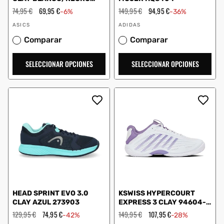
1041A547
Precio
74,95 €
Precio
69,95 €
Precio
149,95 €
Precio
94,95 €
-6%
-36%
habitual
de
habitual
de
Proveedor:
Proveedor:
oferta
oferta
ASICS
ADIDAS
Comparar
Comparar
SELECCIONAR OPCIONES
SELECCIONAR OPCIONES
HEAD SPRINT EVO 3.0
KSWISS HYPERCOURT
CLAY AZUL 273903
EXPRESS 3 CLAY 94604-
149-M MUJER
Precio
129,95 €
Precio
74,95 €
Precio
149,95 €
Precio
107,95 €
-42%
-28%
habitual
de
habitual
de