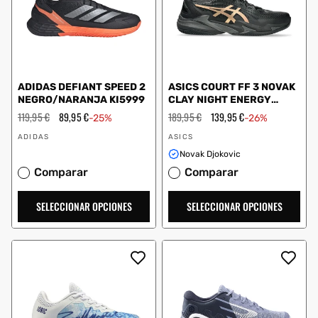
ADIDAS DEFIANT SPEED 2
ASICS COURT FF 3 NOVAK
NEGRO/NARANJA KI5999
CLAY NIGHT ENERGY
1041A537 960
Precio
119,95 €
Precio
89,95 €
Precio
189,95 €
Precio
139,95 €
-25%
-26%
habitual
de
habitual
de
Proveedor:
Proveedor:
oferta
oferta
ADIDAS
ASICS
Novak Djokovic
Comparar
Comparar
SELECCIONAR OPCIONES
SELECCIONAR OPCIONES