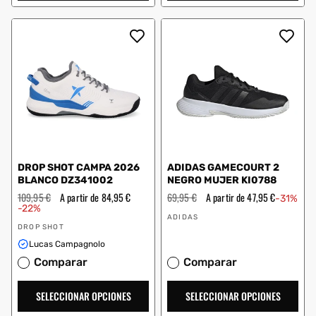
DROP SHOT CAMPA 2026
ADIDAS GAMECOURT 2
BLANCO DZ341002
NEGRO MUJER KI0788
Precio
109,95 €
Precio
A partir de 84,95 €
Precio
69,95 €
Precio
A partir de 47,95 €
-31%
habitual
de
habitual
de
-22%
Proveedor:
oferta
oferta
ADIDAS
Proveedor:
DROP SHOT
Lucas Campagnolo
Comparar
Comparar
SELECCIONAR OPCIONES
SELECCIONAR OPCIONES