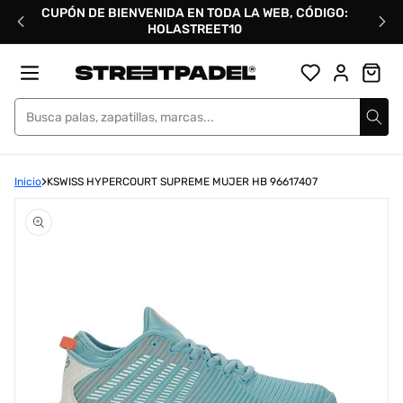
Ir
CUPÓN DE BIENVENIDA EN TODA LA WEB, CÓDIGO:
directamente
HOLASTREET10
al
contenido
Street Padel
Inicio
KSWISS HYPERCOURT SUPREME MUJER HB 96617407
Abrir
elemento
multimedia
1
en
una
ventana
modal