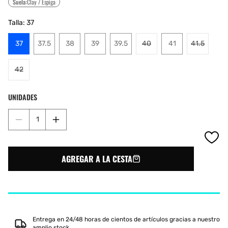
Suela:
Clay / Espiga
Talla:
37
Variante
37
37.5
38
39
39.5
40
41
41.5
agotada
Variante
o
agotada
Variante
42
no
o
agotada
disponible
no
o
UNIDADES
disponibl
no
disponible
Reducir
Aumentar
cantidad
cantidad
para
para
KSWISS
KSWISS
AGREGAR A LA CESTA
HYPERCOURT
HYPERCOURT
SUPREME
SUPREME
MUJER
MUJER
HB
HB
96617407
96617407
Entrega en 24/48 horas de cientos de artículos gracias a nuestro
amplio stock.