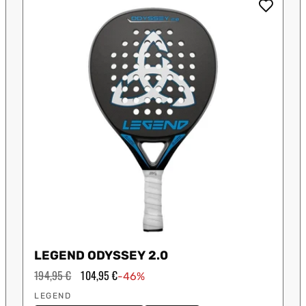
 Shot
K-Swiss
Kombat
Munich
S
LEGEND ODYSSEY 2.0
Precio
194,95 €
Precio
104,95 €
-46%
habitual
de
Proveedor:
oferta
LEGEND