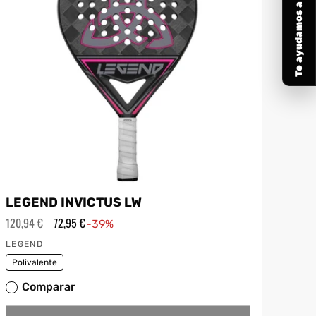
Te ayudamos a elegir
LEGEND INVICTUS LW
Precio
120,94 €
Precio
72,95 €
-39%
habitual
de
Proveedor:
oferta
LEGEND
Polivalente
Comparar