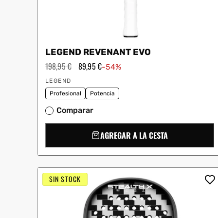
LEGEND REVENANT EVO
Precio
198,95 €
Precio
89,95 €
-54%
habitual
de
Proveedor:
oferta
LEGEND
Profesional
Potencia
Comparar
AGREGAR A LA CESTA
SIN STOCK