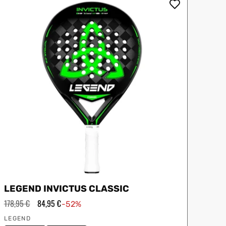
iux
Slazenger
Wilson
LEGEND INVICTUS CLASSIC
Precio
178,95 €
Precio
84,95 €
-52%
habitual
de
Proveedor:
oferta
LEGEND