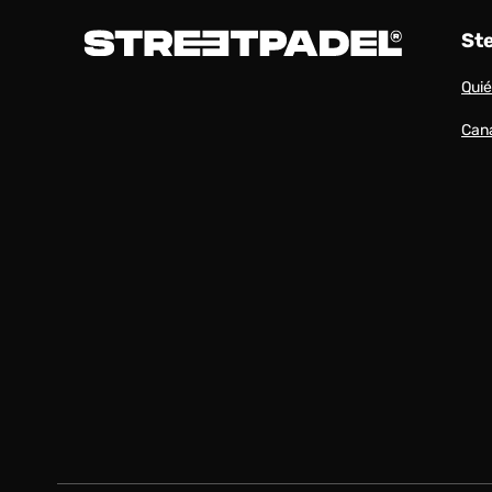
St
Qui
Cana