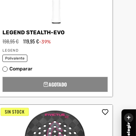
LEGEND STEALTH-EVO
Precio
198,95 €
Precio
119,95 €
-39%
habitual
de
Proveedor:
oferta
LEGEND
Polivalente
Comparar
AGOTADO
SIN STOCK