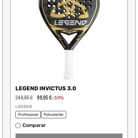
LEGEND INVICTUS 3.0
Precio
248,95 €
Precio
99,95 €
-59%
habitual
de
Proveedor:
oferta
LEGEND
Profesional
Polivalente
Comparar