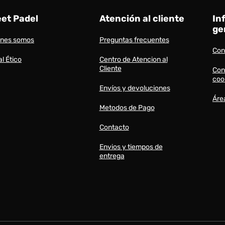
eet Padel
Atención al cliente
In
ge
énes somos
Preguntas frecuentes
Con
l Ético
Centro de Atencion al
Cliente
Con
coo
Envíos y devoluciones
Áre
Metodos de Pago
Contacto
Envios y tiempos de
entrega