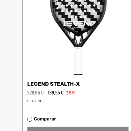
LEGEND STEALTH-X
Precio
228,95 €
Precio
139,95 €
-38%
habitual
de
Proveedor:
oferta
LEGEND
Comparar