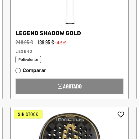
LEGEND SHADOW GOLD
Precio
248,95 €
Precio
139,95 €
-43%
habitual
de
Proveedor:
oferta
LEGEND
Polivalente
Comparar
AGOTADO
SIN STOCK