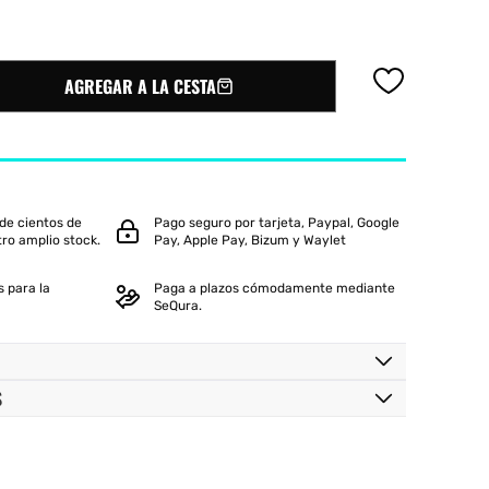
oftee
Slazenger
AGREGAR A LA CESTA
de cientos de
Pago seguro por tarjeta, Paypal, Google
tro amplio stock.
Pay, Apple Pay, Bizum y Waylet
 para la
Paga a plazos cómodamente mediante
SeQura.
S