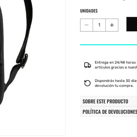
habitual
de
oferta
 Shot
K-Swiss
Legend
Munich
S
UNIDADES
Reducir
Aumentar
cantidad
cantidad
para
para
MOCHILA
MOCHILA
HEAD
HEAD
TEAM
TEAM
Entrega en 24/48 horas 
21L
21L
artículos gracias a nues
262344
262344
NEGRO
NEGRO
Dispondrás hasta 30 días
devolución tu compra.
SOBRE ESTE PRODUCTO
POLÍTICA DE DEVOLUCIONE