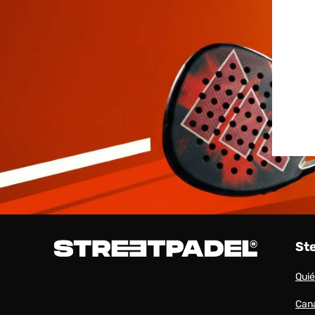
St
Qui
Cana