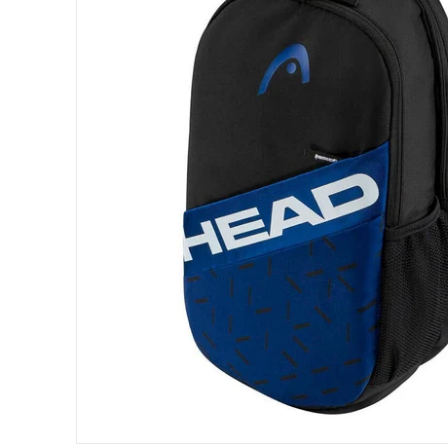
Protectores
Faldas
Drop Shot
Drop
Leggins
Pantalones
Polos
Ropa interior
Sudaderas
Vestidos