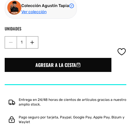
Colección Agustín Tapia
Ver colección
UNIDADES
Reducir
Aumentar
cantidad
cantidad
para
para
PALETERO
PALETERO
AGREGAR A LA CESTA
NOX
NOX
AT10
AT10
COMPETITION
COMPETITION
TROLLEY
TROLLEY
Entrega en 24/48 horas de cientos de artículos gracias a nuestro
amplio stock.
Pago seguro por tarjeta, Paypal, Google Pay, Apple Pay, Bizum y
Waylet