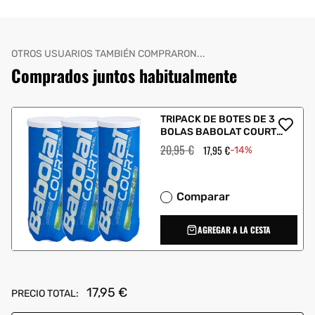
OTROS USUARIOS TAMBIÉN COMPRARON...
Comprados juntos habitualmente
TRIPACK DE BOTES DE 3
BOLAS BABOLAT COURT
PADEL
Precio
20,95 €
Precio
17,95 €
-14%
habitual
de
oferta
Comparar
AGREGAR A LA CESTA
17,95 €
PRECIO TOTAL: