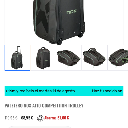
1h 16m y recíbelo el martes 11 de agosto
Haz tu pedido antes d
PALETERO NOX AT10 COMPETITION TROLLEY
Precio
Precio
119,95 €
68,95 €
Ahorras 51,00 €
habitual
de
oferta