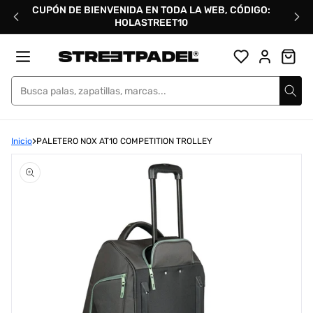
Ir
CUPÓN DE BIENVENIDA EN TODA LA WEB, CÓDIGO:
directamente
HOLASTREET10
al
contenido
Street Padel
Inicio
PALETERO NOX AT10 COMPETITION TROLLEY
Abrir
elemento
multimedia
1
en
una
ventana
modal