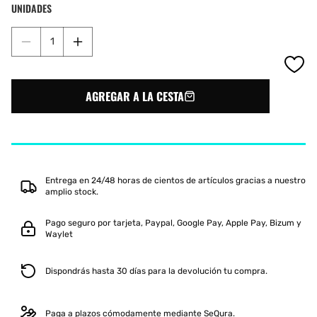
UNIDADES
Reducir
Aumentar
cantidad
cantidad
para
para
PALETERO
PALETERO
AGREGAR A LA CESTA
SIUX
SIUX
PRO
PRO
TOUR
TOUR
ORANGE
ORANGE
Entrega en 24/48 horas de cientos de artículos gracias a nuestro
amplio stock.
Pago seguro por tarjeta, Paypal, Google Pay, Apple Pay, Bizum y
Waylet
Dispondrás hasta 30 días para la devolución tu compra.
Paga a plazos cómodamente mediante SeQura.