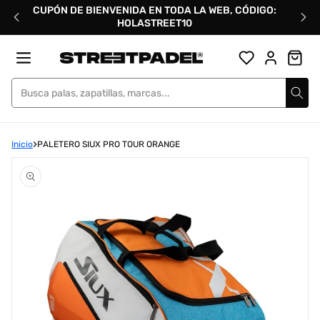
Ir
CUPÓN DE BIENVENIDA EN TODA LA WEB, CÓDIGO:
directamente
HOLASTREET10
al
contenido
Street Padel
Inicio
PALETERO SIUX PRO TOUR ORANGE
Abrir
elemento
multimedia
1
en
una
ventana
modal