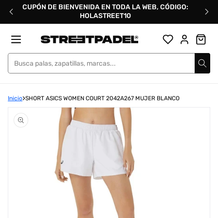
Ir
CUPÓN DE BIENVENIDA EN TODA LA WEB, CÓDIGO:
directamente
HOLASTREET10
al
contenido
Street Padel
Inicio
SHORT ASICS WOMEN COURT 2042A267 MUJER BLANCO
Abrir
elemento
multimedia
1
en
una
ventana
modal