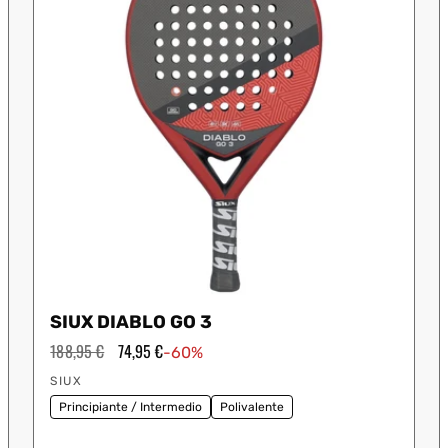
SIUX DIABLO GO 3
Precio
188,95 €
Precio
74,95 €
-60%
habitual
de
Proveedor:
oferta
SIUX
Principiante / Intermedio
Polivalente