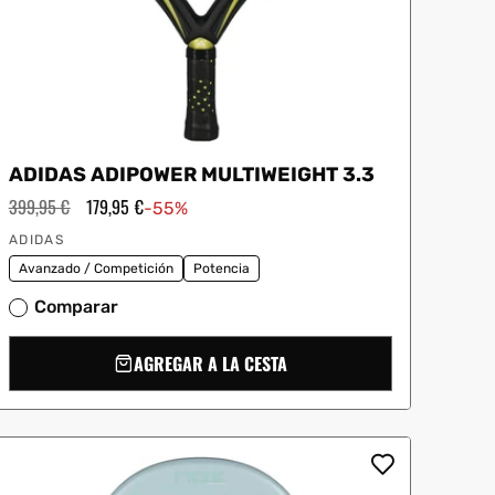
ADIDAS ADIPOWER MULTIWEIGHT 3.3
Precio
399,95 €
Precio
179,95 €
-55%
habitual
de
Proveedor:
oferta
ADIDAS
Avanzado / Competición
Potencia
Comparar
AGREGAR A LA CESTA