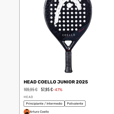
HEAD COELLO JUNIOR 2025
Precio
109,95 €
Precio
57,95 €
-47%
habitual
de
Proveedor:
oferta
HEAD
Principiante / Intermedio
Polivalente
Arturo Coello