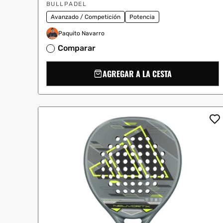
Proveedor:
oferta
BULLPADEL
Avanzado / Competición
Potencia
Paquito Navarro
Comparar
AGREGAR A LA CESTA