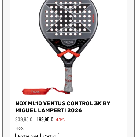
NOX ML10 VENTUS CONTROL 3K BY
MIGUEL LAMPERTI 2026
Precio
339,95 €
Precio
199,95 €
-41%
habitual
de
Proveedor:
oferta
NOX
Profesional
Control