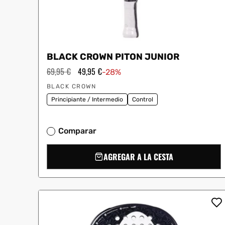
BLACK CROWN PITON JUNIOR
Precio
69,95 €
Precio
49,95 €
-28%
habitual
de
Proveedor:
oferta
BLACK CROWN
Principiante / Intermedio
Control
Comparar
AGREGAR A LA CESTA