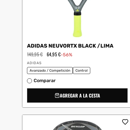
ADIDAS NEUVORTX BLACK /LIMA
Precio
149,95 €
Precio
64,95 €
-56%
habitual
de
Proveedor:
oferta
ADIDAS
Avanzado / Competición
Control
Comparar
AGREGAR A LA CESTA