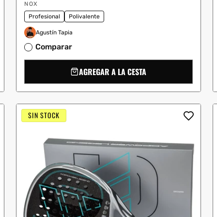
Proveedor:
oferta
NOX
Profesional
Polivalente
Agustín Tapia
Comparar
AGREGAR A LA CESTA
SIN STOCK