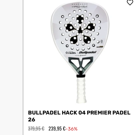
Protectores
Faldas
Drop Shot
Drop
Leggins
Pantalones
Polos
Ropa interior
Sudaderas
Vestidos
BULLPADEL HACK 04 PREMIER PADEL
26
Precio
379,95 €
Precio
239,95 €
-36%
habitual
de