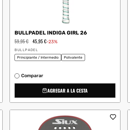
BULLPADEL INDIGA GIRL 26
Precio
59,95 €
Precio
45,95 €
-23%
habitual
de
Proveedor:
oferta
BULLPADEL
Principiante / Intermedio
Polivalente
Comparar
AGREGAR A LA CESTA