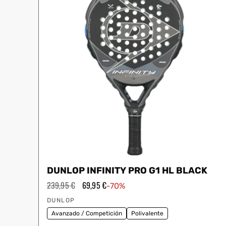
DUNLOP INFINITY PRO G1 HL BLACK
Precio
239,95 €
Precio
69,95 €
-70%
habitual
de
Proveedor:
oferta
DUNLOP
Avanzado / Competición
Polivalente