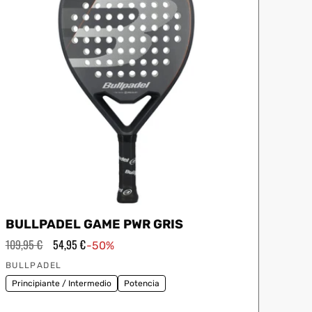
BULLPADEL GAME PWR GRIS
Precio
109,95 €
Precio
54,95 €
-50%
habitual
de
Proveedor:
oferta
BULLPADEL
Principiante / Intermedio
Potencia