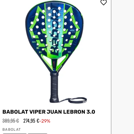
oftee
Slazenger
BABOLAT VIPER JUAN LEBRON 3.0
Precio
389,95 €
Precio
274,95 €
-29%
habitual
de
Proveedor:
oferta
BABOLAT