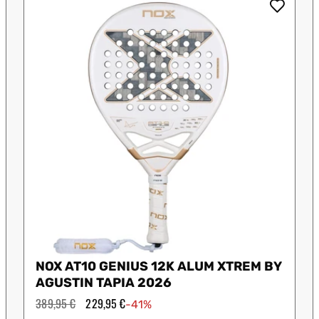
 Shot
K-Swiss
Legend
Munich
S
NOX AT10 GENIUS 12K ALUM XTREM BY
AGUSTIN TAPIA 2026
Precio
389,95 €
Precio
229,95 €
-41%
habitual
de