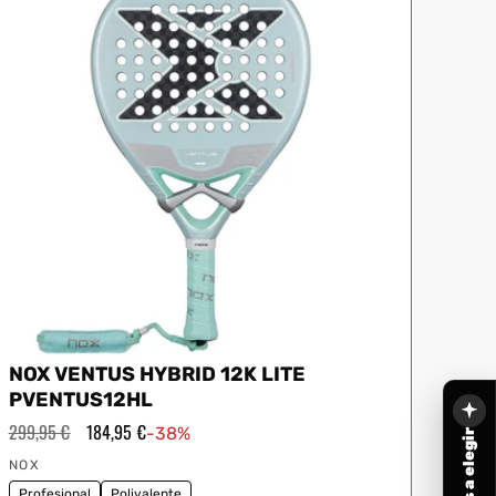
NOX VENTUS HYBRID 12K LITE
PVENTUS12HL
Precio
299,95 €
Precio
184,95 €
-38%
habitual
de
Proveedor:
oferta
NOX
Profesional
Polivalente