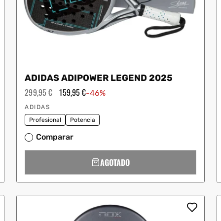
ADIDAS ADIPOWER LEGEND 2025
Precio
299,95 €
Precio
159,95 €
-46%
habitual
de
Proveedor:
oferta
ADIDAS
Profesional
Potencia
Comparar
AGOTADO