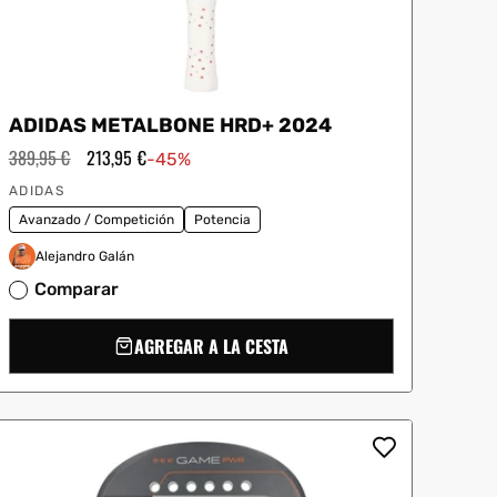
ADIDAS METALBONE HRD+ 2024
Precio
389,95 €
Precio
213,95 €
-45%
habitual
de
Proveedor:
oferta
ADIDAS
Avanzado / Competición
Potencia
Alejandro Galán
Comparar
AGREGAR A LA CESTA