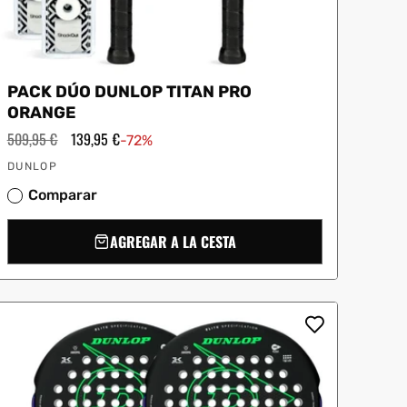
PACK DÚO DUNLOP TITAN PRO
ORANGE
Precio
509,95 €
Precio
139,95 €
-72%
habitual
de
Proveedor:
oferta
DUNLOP
Comparar
AGREGAR A LA CESTA