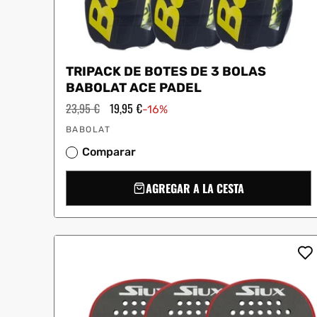
TRIPACK DE BOTES DE 3 BOLAS
BABOLAT ACE PADEL
Precio
23,95 €
Precio
19,95 €
-16%
habitual
de
Proveedor:
oferta
BABOLAT
Comparar
AGREGAR A LA CESTA