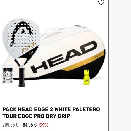
oftee
Slazenger
PACK HEAD EDGE 2 WHITE PALETERO
TOUR EDGE PRO DRY GRIP
Precio
209,95 €
Precio
84,95 €
-59%
habitual
de