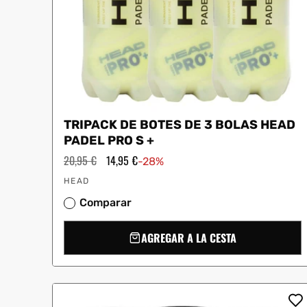
TRIPACK DE BOTES DE 3 BOLAS HEAD
PADEL PRO S +
Precio
20,95 €
Precio
14,95 €
-28%
habitual
de
Proveedor:
oferta
HEAD
Comparar
AGREGAR A LA CESTA