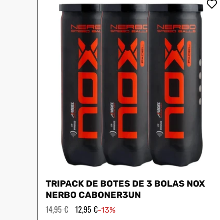
Protectores
Faldas
Drop Shot
Drop
Leggins
Pantalones
Polos
Ropa interior
Sudaderas
Vestidos
TRIPACK DE BOTES DE 3 BOLAS NOX
NERBO CABONER3UN
Precio
14,95 €
Precio
12,95 €
-13%
habitual
de