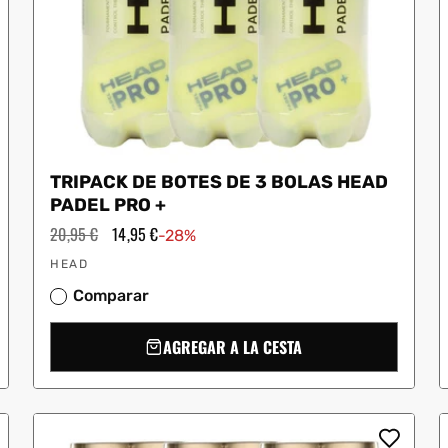
TRIPACK DE BOTES DE 3 BOLAS HEAD
PADEL PRO +
Precio
20,95 €
Precio
14,95 €
-28%
habitual
de
Proveedor:
oferta
HEAD
Comparar
AGREGAR A LA CESTA