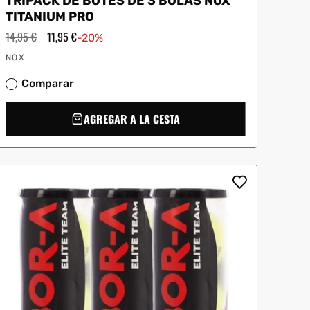
TRIPACK DE BOTES DE 3 BOLAS NOX
TITANIUM PRO
Precio
14,95 €
Precio
11,95 €
-20%
habitual
de
Proveedor:
oferta
NOX
Comparar
AGREGAR A LA CESTA