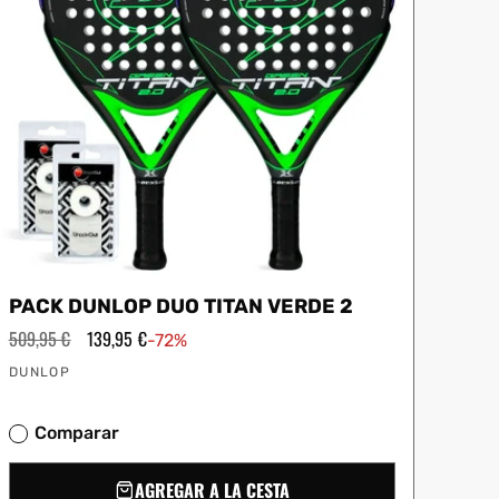
PACK DUNLOP DUO TITAN VERDE 2
Precio
509,95 €
Precio
139,95 €
-72%
habitual
de
Proveedor:
oferta
DUNLOP
Comparar
AGREGAR A LA CESTA