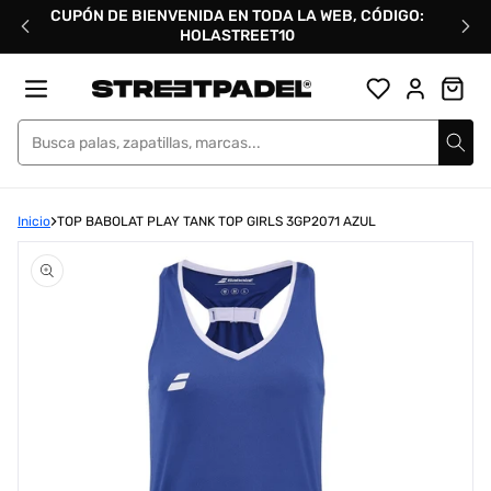
Ir
CUPÓN DE BIENVENIDA EN TODA LA WEB, CÓDIGO:
directamente
HOLASTREET10
al
contenido
Street Padel
Inicio
TOP BABOLAT PLAY TANK TOP GIRLS 3GP2071 AZUL
Abrir
elemento
multimedia
1
en
una
ventana
modal