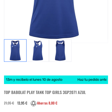
6h 13m y recíbelo el lunes 10 de agosto
Haz tu pedido antes de 
TOP BABOLAT PLAY TANK TOP GIRLS 3GP2071 AZUL
Precio
Precio
21,95 €
13,95 €
Ahorras 8,00 €
habitual
de
oferta