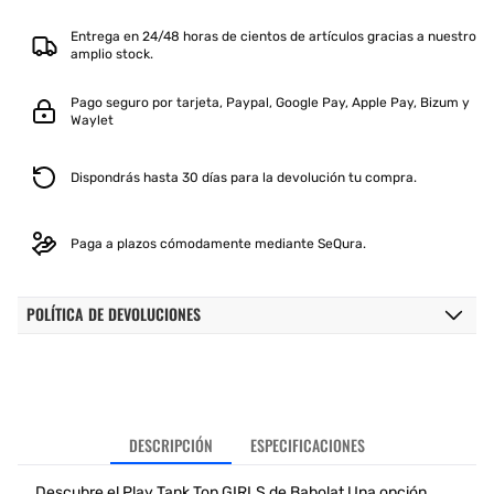
3GP2071
3GP2071
AZUL
AZUL
Entrega en 24/48 horas de cientos de artículos gracias a nuestro
amplio stock.
Pago seguro por tarjeta, Paypal, Google Pay, Apple Pay, Bizum y
Waylet
Dispondrás hasta 30 días para la devolución tu compra.
Paga a plazos cómodamente mediante SeQura.
POLÍTICA DE DEVOLUCIONES
DESCRIPCIÓN
ESPECIFICACIONES
Descubre el Play Tank Top GIRLS de Babolat Una opción