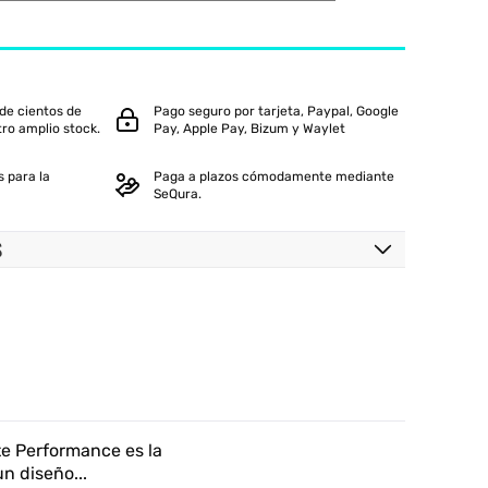
ANCE
de cientos de
Pago seguro por tarjeta, Paypal, Google
tro amplio stock.
Pay, Apple Pay, Bizum y Waylet
 para la
Paga a plazos cómodamente mediante
SeQura.
S
te Performance es la
n diseño...