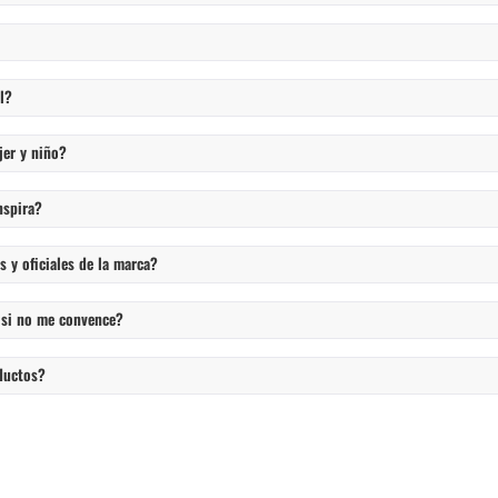
l?
jer y niño?
nspira?
 y oficiales de la marca?
 si no me convence?
ductos?