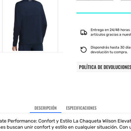
cantidad
cantidad
para
para
WILSON
WILSON
ELEVATE
ELEVATE
PERFORMANCE
PERFORM
Entrega en 24/48 horas 
HALF
HALF
artículos gracias a nues
ZIP
ZIP
AZUL
AZUL
Dispondrás hasta 30 días
MARINO
MARINO
devolución tu compra.
POLÍTICA DE DEVOLUCIONE
DESCRIPCIÓN
ESPECIFICACIONES
ate Performance: Confort y Estilo La Chaqueta Wilson Eleva
es buscan unir confort y estilo en cualquier situación. Con u