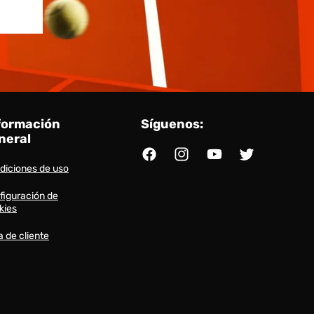
formación
Síguenos:
neral
Facebook
Instagram
YouTube
Twitter
diciones de uso
figuración de
kies
a de cliente