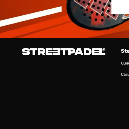
St
Qui
Cana