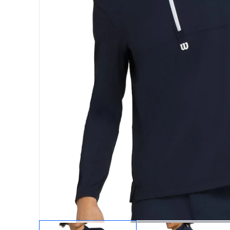
Protectores
Faldas
Drop Shot
Drop
Leggins
Pantalones
Polos
Ropa interior
Sudaderas
Vestidos