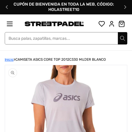
Ir
CUPÓN DE BIENVENIDA EN TODA LA WEB, CÓDIGO:
directamente
HOLASTREET10
al
contenido
Street Padel
Inicio
CAMISETA ASICS CORE TOP 2012C330 MUJER BLANCO
Abrir
elemento
multimedia
1
en
una
ventana
modal