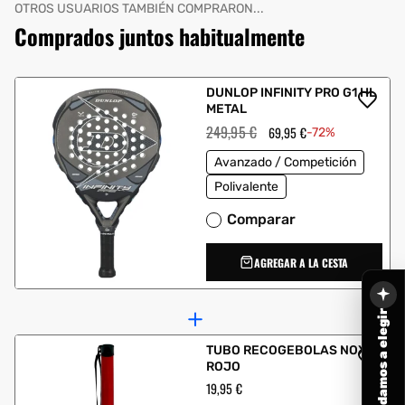
OTROS USUARIOS TAMBIÉN COMPRARON...
Comprados juntos habitualmente
DUNLOP INFINITY PRO G1 HL
METAL
Precio
249,95 €
Precio
69,95 €
-72%
habitual
de
oferta
Avanzado / Competición
Polivalente
Comparar
AGREGAR A LA CESTA
Te ayudamos a elegir
TUBO RECOGEBOLAS NOX
ROJO
Precio
19,95 €
habitual