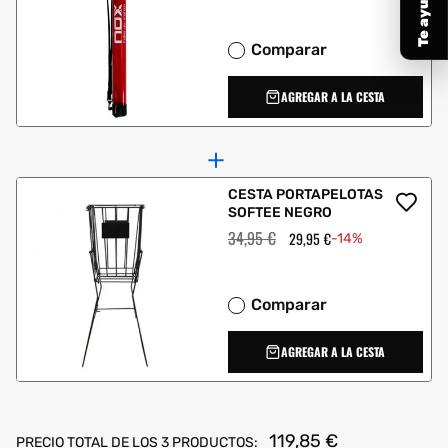
Comparar
AGREGAR A LA CESTA
CESTA PORTAPELOTAS
SOFTEE NEGRO
Precio
34,95 €
Precio
29,95 €
-14%
habitual
de
oferta
Comparar
AGREGAR A LA CESTA
119,85 €
PRECIO TOTAL DE LOS 3 PRODUCTOS: