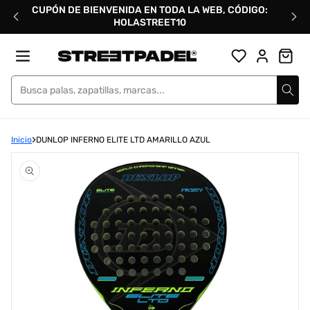
Ir
CUPÓN DE BIENVENIDA EN TODA LA WEB, CÓDIGO:
directamente
HOLASTREET10
al
contenido
Street Padel
Inicio
DUNLOP INFERNO ELITE LTD AMARILLO AZUL
Abrir
elemento
multimedia
1
en
una
ventana
modal