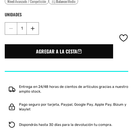
Nivel:
Avanzado / Competición
Balance:
Medio
UNIDADES
Reducir
Aumentar
cantidad
cantidad
para
para
DUNLOP
DUNLOP
AGREGAR A LA CESTA
INFERNO
INFERNO
ELITE
ELITE
LTD
LTD
AMARILLO
AMARILLO
AZUL
AZUL
Entrega en 24/48 horas de cientos de artículos gracias a nuestro
amplio stock.
Pago seguro por tarjeta, Paypal, Google Pay, Apple Pay, Bizum y
Waylet
Dispondrás hasta 30 días para la devolución tu compra.