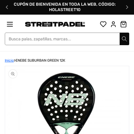
Ir
CUPÓN DE BIENVENIDA EN TODA LA WEB, CÓDIGO:
directamente
HOLASTREET10
al
contenido
Street Padel
Inicio
ENEBE SUBURBAN GREEN 12K
Abrir
elemento
multimedia
1
en
una
ventana
modal