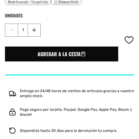
Nivel:
Avanzado / Competición
Balance:
Medio
UNIDADES
Reducir
Aumentar
cantidad
cantidad
para
para
ENEBE
ENEBE
AGREGAR A LA CESTA
SUBURBAN
SUBURBAN
GREEN
GREEN
12K
12K
Entrega en 24/48 horas de cientos de artículos gracias a nuestro
amplio stock.
Pago seguro por tarjeta, Paypal, Google Pay, Apple Pay, Bizum y
Waylet
Dispondrás hasta 30 días para la devolución tu compra.