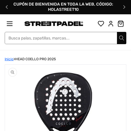
Ir
CUPÓN DE BIENVENIDA EN TODA LA WEB, CÓDIGO:
directamente
HOLASTREET10
al
contenido
Street Padel
Inicio
HEAD COELLO PRO 2025
Abrir
elemento
multimedia
1
en
una
ventana
modal