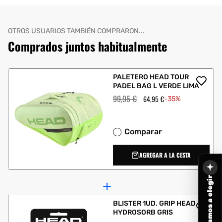
OTROS USUARIOS TAMBIÉN COMPRARON...
Comprados juntos habitualmente
PALETERO HEAD TOUR
PADEL BAG L VERDE LIMA
Precio
99,95 €
Precio
64,95 €
-35%
habitual
de
oferta
Comparar
AGREGAR A LA CESTA
Te ayudamos a elegir
BLISTER 1UD. GRIP HEAD
HYDROSORB GRIS