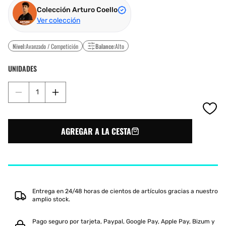
Colección Arturo Coello
Ver colección
Nivel:
Avanzado / Competición
Balance:
Alto
UNIDADES
Reducir
Aumentar
cantidad
cantidad
para
para
HEAD
HEAD
AGREGAR A LA CESTA
COELLO
COELLO
PRO
PRO
2025
2025
Entrega en 24/48 horas de cientos de artículos gracias a nuestro
amplio stock.
Pago seguro por tarjeta, Paypal, Google Pay, Apple Pay, Bizum y