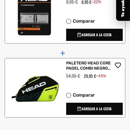
Precio
8,95 €
Precio
6,95 €
-22%
habitual
de
oferta
Comparar
AGREGAR A LA CESTA
PALETERO HEAD CORE
PADEL COMBI NEGRO
AMARILLO
Precio
54,95 €
Precio
29,95 €
-45%
habitual
de
oferta
Comparar
AGREGAR A LA CESTA